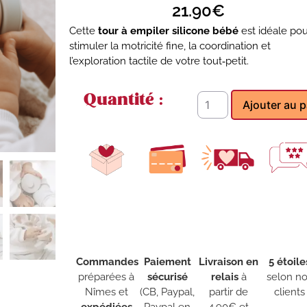
21.90
€
Cette
tour à empiler silicone bébé
est idéale pou
stimuler la motricité fine, la coordination et
l’exploration tactile de votre tout‑petit.
Quantité :
Ajouter au p
Commandes
Paiement
Livraison en
5 étoile
préparées à
sécurisé
relais
à
selon n
Nîmes et
(CB, Paypal,
partir de
clients
expédiées
Paypal en
4,90€ et