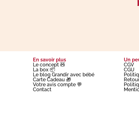
En savoir plus
Un peu
Le concept 🧸
CGV
La box 📦
CGU
Le blog Grandir avec bébé
Politi
Carte Cadeau 🎁
Retou
Votre avis compte 💬
Politi
Contact
Mentio