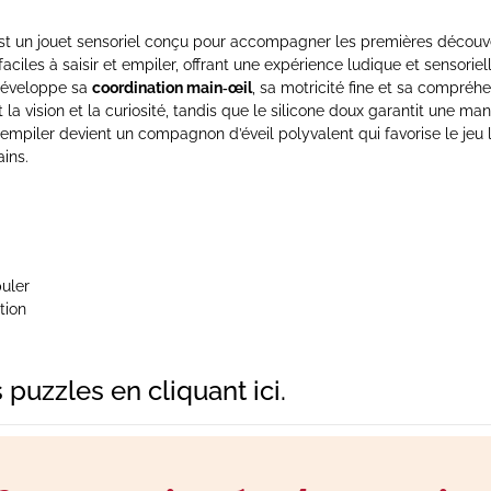
t un jouet sensoriel conçu pour accompagner les premières découve
ciles à saisir et empiler, offrant une expérience ludique et sensoriell
 développe sa
coordination main‑œil
, sa motricité fine et sa compréh
t la vision et la curiosité, tandis que le silicone doux garantit une ma
à empiler devient un compagnon d’éveil polyvalent qui favorise le jeu l
ins.
puler
tion
s puzzles
en cliquant ici
.