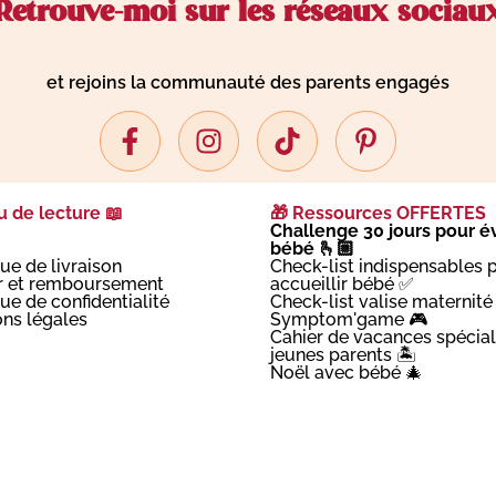
Retrouve-moi sur les réseaux sociau
et rejoins la communauté des parents engagés
 de lecture 📖
🎁 Ressources OFFERTES
Challenge 30 jours pour év
bébé 🫰🏼
que de livraison
Check-list indispensables 
r et remboursement
accueillir bébé ✅
que de confidentialité
Check-list valise maternité
ns légales
Symptom'game 🎮
Cahier de vacances spécial
jeunes parents 🏝️
Noël avec bébé 🎄