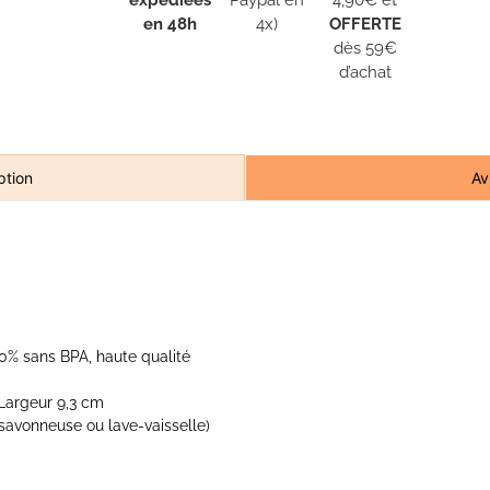
en 48h
4x)
OFFERTE
dès 59€
d’achat
Av
ption
00% sans BPA, haute qualité
 Largeur 9,3 cm
u savonneuse ou lave-vaisselle)