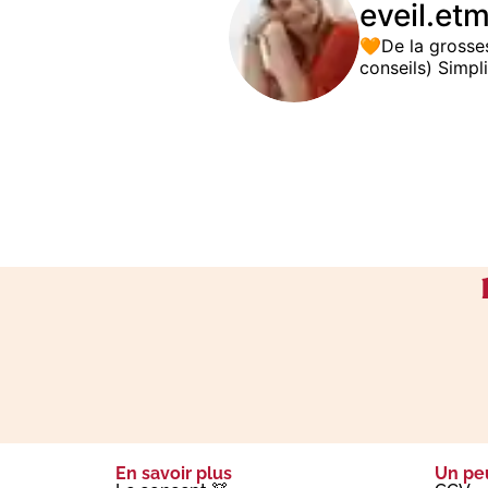
eveil.etm
🧡De la grosse
conseils)
Simpli
En savoir plus
Un peu