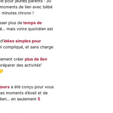
le pour jeunes parents : 30
de moments de lien avec bébé
 5 minutes chrono !
sser plus de
temps de
é… mais votre quotidien est
d’
idées simples pour
el compliqué, et sans charge
lement créer
plus de lien
“préparer des activités”
💛
jours
a été conçu pour vous
des moments d’éveil et de
idien… en seulement
5