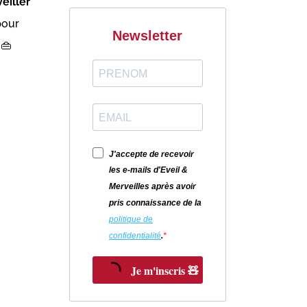
eiller
pour
Newsletter
 👜
J'accepte de recevoir
les e-mails d'Eveil &
Merveilles après avoir
pris connaissance de la
politique de
confidentialité
.
Je m'inscris 🧸