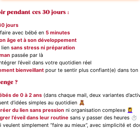
oir pendant ces 30 jours :
30 jours
à faire avec bébé en
5 minutes
son âge et à son développement
 lien
sans stress ni préparation
man
passée par là
ntégrer l’éveil dans votre quotidien réel
ment bienveillant
pour te sentir plus confiant(e) dans ton
lenge ?
ébés de 0 à 2 ans
(dans chaque mail, deux variantes d’acti
uent d’idées simples au quotidien 🧸
réer du lien sans pression
ni organisation complexe 💆‍♀️
grer l’éveil dans leur routine
sans y passer des heures ⏱️
 veulent simplement “faire au mieux”, avec simplicité et d