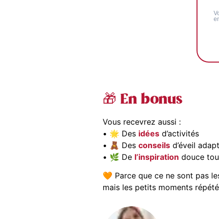
V
e
🎁 En bonus
Vous recevrez aussi :
• 🌟 Des
idées
d’activités
• 🧸 Des
conseils
d’éveil adapt
• 🌿 De
l’inspiration
douce tout
🧡 Parce que ce ne sont pas le
mais les petits moments répété