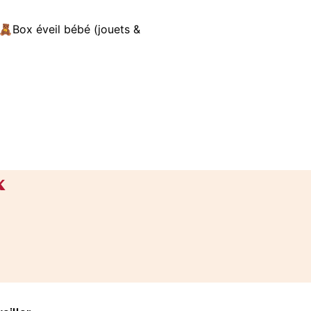
🧸Box éveil bébé (jouets &
x