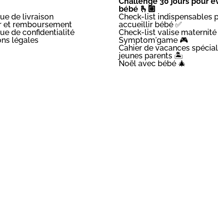
Challenge 30 jours pour év
bébé 🫰🏼
que de livraison
Check-list indispensables 
r et remboursement
accueillir bébé ✅
que de confidentialité
Check-list valise maternité
ns légales
Symptom'game 🎮
Cahier de vacances spécial
jeunes parents 🏝️
Noël avec bébé 🎄