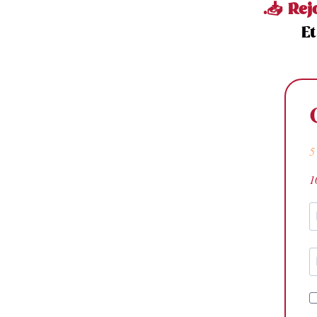
.📥 Re
E
5
1