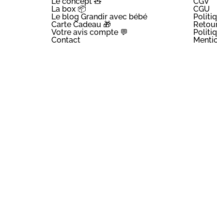
Le concept 🧸
CGV
La box 📦
CGU
Le blog Grandir avec bébé
Politi
Carte Cadeau 🎁
Retou
Votre avis compte 💬
Politi
Contact
Mentio