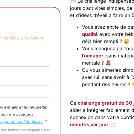
📩 Le challenge indispensab
jours d’activités simples, 
et d’idées d’éveil à faire en
Vous avez envie de pa
qualité
avec votre béb
r ton bébé, directement
déjà bien rempli ? 😮‍💨
Vous manquez parfois 
l’occuper
, sans matéri
mentale ? 🧸
Ou vous aimeriez simp
avec lui, sans avoir à 
pendant des heures ? 
Ce
challenge gratuit de 30 
es e-mails et la newsletter
aider à intégrer facilement 
confirme avoir pris
connexion dans votre quot
itique de confidentialité
.
minutes par jour
⏱️
 tout moment en cliquant sur le