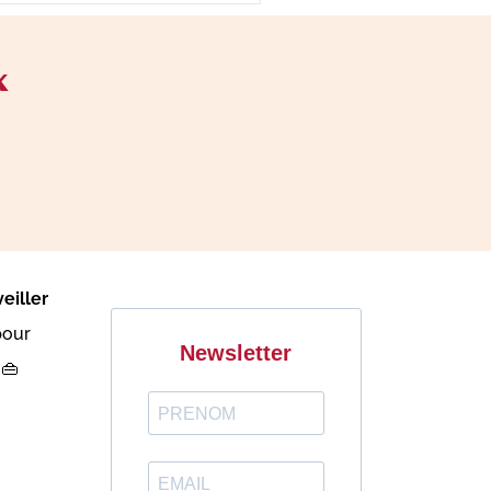
x
eiller
pour
Newsletter
 👜