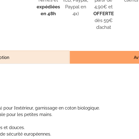
expédiées
Paypal en
4,90€ et
en 48h
4x)
OFFERTE
dès 59€
d’achat
Av
ption
 pour l’extérieur, garnissage en coton biologique.
éale pour les petites mains.
es et douces.
e sécurité européennes.