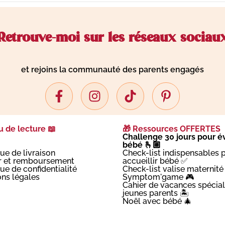
Retrouve-moi sur les réseaux sociau
et rejoins la communauté des parents engagés
 de lecture 📖
🎁 Ressources OFFERTES
Challenge 30 jours pour év
bébé 🫰🏼
que de livraison
Check-list indispensables 
r et remboursement
accueillir bébé ✅
que de confidentialité
Check-list valise maternité
ns légales
Symptom'game 🎮
Cahier de vacances spécial
jeunes parents 🏝️
Noël avec bébé 🎄