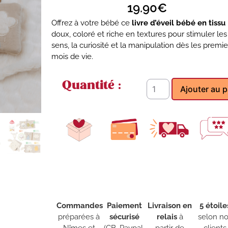
19.90
€
Offrez à votre bébé ce
livre d’éveil bébé en tissu
doux, coloré et riche en textures pour stimuler les
sens, la curiosité et la manipulation dès les premie
mois de vie.
Quantité :
Ajouter au p
Commandes
Paiement
Livraison en
5 étoile
préparées à
sécurisé
relais
à
selon n
Nîmes et
(CB, Paypal,
partir de
clients