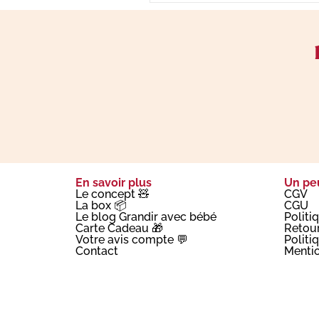
En savoir plus
Un peu
Le concept 🧸
CGV
La box 📦
CGU
Le blog Grandir avec bébé
Politi
Carte Cadeau 🎁
Retou
Votre avis compte 💬
Politi
Contact
Mentio