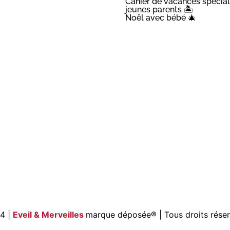
Cahier de vacances spécial
jeunes parents 🏝️
Noël avec bébé 🎄
4 |
Eveil & Merveilles
marque déposée®
| Tous droits rése