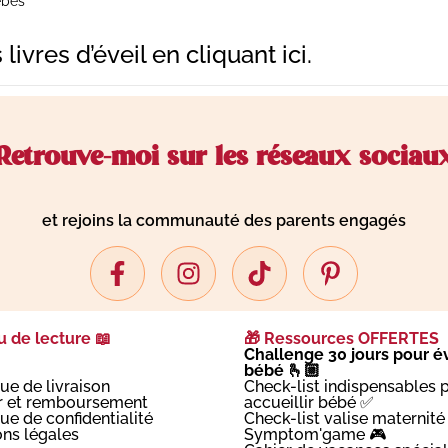
ébés
livres d’éveil
en cliquant ici
.
Retrouve-moi sur les réseaux sociau
et rejoins la communauté des parents engagés
 de lecture 📖
🎁 Ressources OFFERTES
Challenge 30 jours pour év
bébé 🫰🏼
que de livraison
Check-list indispensables 
r et remboursement
accueillir bébé ✅
que de confidentialité
Check-list valise maternité
ns légales
Symptom'game 🎮