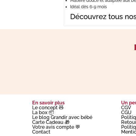
Matière douce et adaptée aux b
Idéal dès 6-9 mois
Découvrez tous nos 
En savoir plus
Un peu
Le concept 🧸
CGV
La box 📦
CGU
Le blog Grandir avec bébé
Politi
Carte Cadeau 🎁
Retou
Votre avis compte 💬
Politi
Contact
Mentio