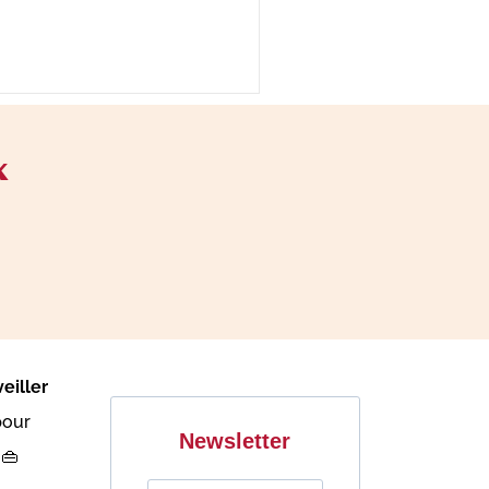
x
eiller
pour
Newsletter
 👜