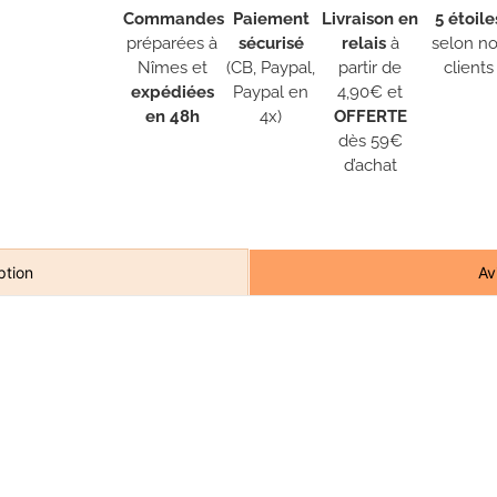
Commandes
Paiement
Livraison en
5 étoile
préparées à
sécurisé
relais
à
selon n
Nîmes et
(CB, Paypal,
partir de
clients
expédiées
Paypal en
4,90€ et
en 48h
4x)
OFFERTE
dès 59€
d’achat
Av
ption