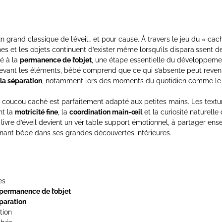
n grand classique de l’éveil… et pour cause. À travers le jeu du « ca
s et les objets continuent d’exister même lorsqu’ils disparaissent d
é à la
permanence de l’objet
, une étape essentielle du développement
levant les éléments, bébé comprend que ce qui s’absente peut revenir.
 la séparation
, notamment lors des moments du quotidien comme le c
re coucou caché est parfaitement adapté aux petites mains. Les texture
nt la
motricité fine
, la
coordination main-œil
et la curiosité naturelle
livre d’éveil devient un véritable support émotionnel, à partager ense
ant bébé dans ses grandes découvertes intérieures.
es
permanence de l’objet
paration
tion