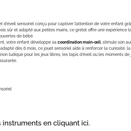
t d’éveil sensoriel conçu pour captiver l’attention de votre enfant gr
ois sûr et adapté aux petites mains, ce grelot offre une expérience ta
uvertes de bébé.
ant, votre enfant développe sa
coordination main-œil
, stimule son au
apté dès 6 mois, ce jouet sensoriel aide à renforcer la curiosité, la c
on ludique pour les jeux libres, les tapis d’éveil ou les moments de 
assurante.
nsoriel
s instruments
en cliquant ici
.