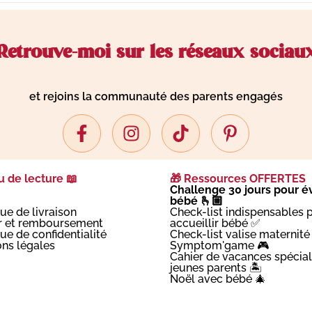
Retrouve-moi sur les réseaux sociau
et rejoins la communauté des parents engagés
 de lecture 📖
🎁 Ressources OFFERTES
Challenge 30 jours pour év
bébé 🫰🏼
que de livraison
Check-list indispensables 
r et remboursement
accueillir bébé ✅
que de confidentialité
Check-list valise maternité
ns légales
Symptom'game 🎮
Cahier de vacances spécial
jeunes parents 🏝️
Noël avec bébé 🎄