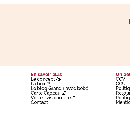
En savoir plus
Un peu
Le concept 🧸
CGV
La box 📦
CGU
Le blog Grandir avec bébé
Politi
Carte Cadeau 🎁
Retou
Votre avis compte 💬
Politi
Contact
Mentio