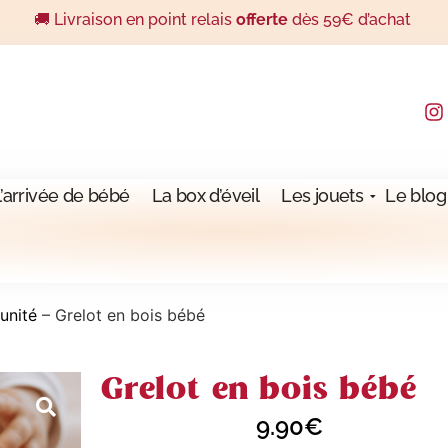
🚚 Livraison en point relais
offerte
dès 59€ d’achat
l’arrivée de bébé
La box d’éveil
Les jouets
Le blog
'unité
–
Grelot en bois bébé
Grelot en bois bébé
9.90
€