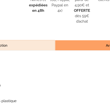
expédiées
Paypal en
4,90€ et
en 48h
4x)
OFFERTE
dès 59€
d’achat
Av
ption
é
 plastique