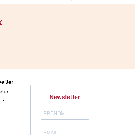
x
eiller
pour
Newsletter
 👜