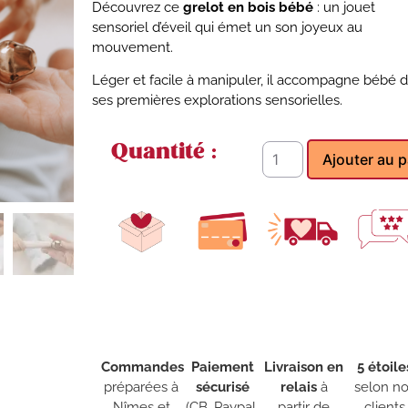
Découvrez ce
grelot en bois bébé
: un jouet
sensoriel d’éveil qui émet un son joyeux au
mouvement.
Léger et facile à manipuler, il accompagne bébé 
ses premières explorations sensorielles.
Quantité :
Ajouter au p
Commandes
Paiement
Livraison en
5 étoile
préparées à
sécurisé
relais
à
selon n
Nîmes et
(CB, Paypal,
partir de
clients