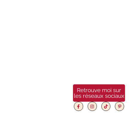
faire le bon
choix
30 mai 2026
/
Aucun commentaire
Prénom bébé : 3 étapes
pour faire le bon choix
Choisir un prénom bébé
est l’un des moments les
plus...
Voir plus
Retrouve moi sur
les réseaux sociaux