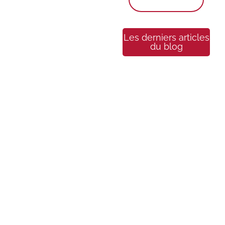
Les derniers articles
du blog
Gender Reveal : 15
idées originales pour
révéler le sexe de votre
bébé
29 avril 2026
/
No Comments
Gender Reveal : 15 idées
Le sommeil du
originales pour révéler le sexe de
votre bébé La gender reveal est
nouveau-né : le
devenue une véritable étape
guide complet
phare de la...
pour
comprendre le
Voir plus
sommeil de
bébé de la
naissance à 3
ans