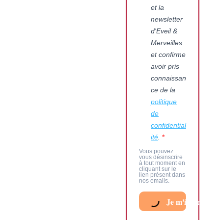
et la
newsletter
d'Eveil &
Merveilles
Sentir bébé bouger :
et confirme
tout savoir sur les
avoir pris
premiers mouvements
connaissan
dans le ventre
ce de la
politique
16 mai 2026
/
No Comments
de
Sentir bébé bouger : tout savoir
confidential
sur les premiers mouvements
ité
.
dans le ventre Sentir bébé
bouger pour la première fois est
Vous pouvez
souvent l’un...
vous désinscrire
à tout moment en
cliquant sur le
lien présent dans
Voir plus
nos emails.
Je m'inscris au 