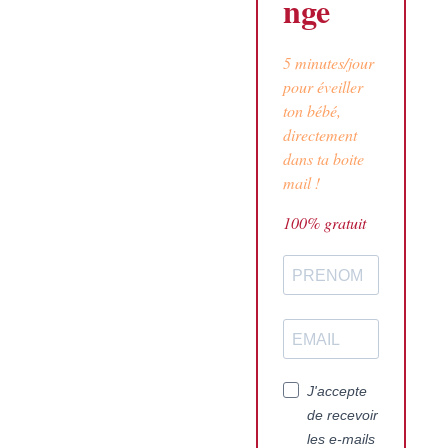
nge
5 minutes/jour
pour éveiller
ton bébé,
Liste achats bebe :
directement
comment préparer
dans ta boite
sereinement l’arrivée de
mail !
bébé
100% gratuit
23 mai 2026
/
No Comments
Liste achats bébé : comment
préparer sereinement l’arrivée
de bébé Préparer l’arrivée de
bébé est souvent l’un des
premiers moments où la
grossesse...
J'accepte
Voir plus
de recevoir
les e-mails