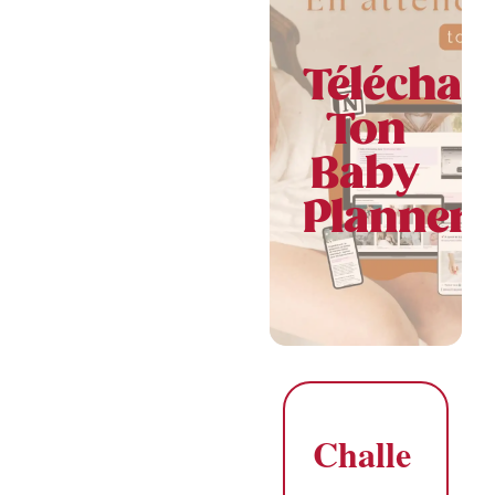
Voir plus
Téléchar
Ton
Baby
Planner
Prénom bébé : 3 étapes
pour faire le bon choix
30 mai 2026
/
No Comments
Prénom bébé : 3 étapes pour
faire le bon choix Choisir un
prénom bébé est l’un des
moments les plus émouvants de
la...
Challe
Voir plus