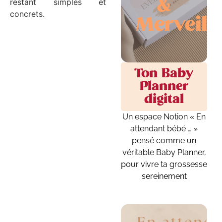
&
restant simples et
concrets.
Merveill
Ton Baby
Planner
digital
Haptonomie : créer un
Un espace Notion « En
lien unique avec bébé
attendant bébé … »
pendant la grossesse
pensé comme un
véritable Baby Planner,
13 juin 2026
/
No Comments
pour vivre ta grossesse
Haptonomie : créer un lien
sereinement
unique avec bébé pendant la
grossesse L’haptonomie est
souvent décrite comme la
science de l’affectivité. Bien plus
qu’une simple...