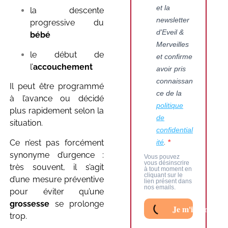
et la
la descente
newsletter
progressive du
d'Eveil &
bébé
Merveilles
le début de
et confirme
l’
accouchement
avoir pris
connaissan
Il peut être programmé
ce de la
à l’avance ou décidé
politique
plus rapidement selon la
de
situation.
confidential
Ce n’est pas forcément
ité
.
synonyme d’urgence :
Vous pouvez
vous désinscrire
très souvent, il s’agit
à tout moment en
cliquant sur le
d’une mesure préventive
lien présent dans
nos emails.
pour éviter qu’une
grossesse
se prolonge
Je m'inscris au 
trop.