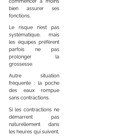
commencer à moins
de jeunes
bien assurer ses
enfants
fonctions.
25 juillet 2026
/
Aucun commentaire
Le risque n’est pas
Vacances en famille : le
systématique, mais
guide complet pour partir
les équipes préfèrent
sereinement avec un bébé
parfois ne pas
ou de jeunes enfants
prolonger la
Partir en vacances...
grossesse.
Voir plus
Autre situation
fréquente : la poche
des eaux rompue
sans contractions.
Si les contractions ne
démarrent pas
naturellement dans
Projet de
les heures qui suivent,
naissance : le