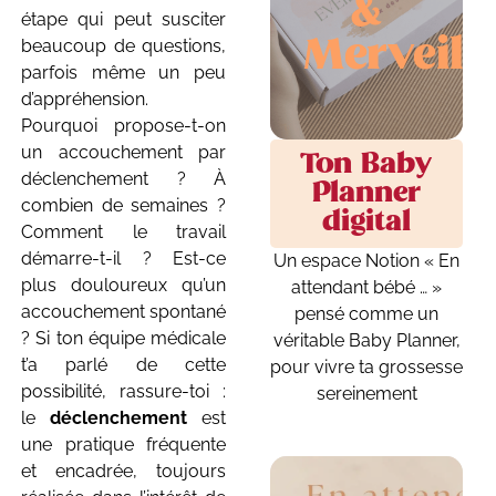
&
étape qui peut susciter
Merveill
beaucoup de questions,
parfois même un peu
d’appréhension.
Pourquoi propose-t-on
un accouchement par
Ton Baby
déclenchement ? À
Planner
combien de semaines ?
digital
Comment le travail
démarre-t-il ? Est-ce
Un espace Notion « En
plus douloureux qu’un
attendant bébé … »
accouchement spontané
pensé comme un
?
Si ton équipe médicale
véritable Baby Planner,
t’a parlé de cette
pour vivre ta grossesse
possibilité, rassure-toi :
sereinement
le
déclenchement
est
une pratique fréquente
et encadrée, toujours