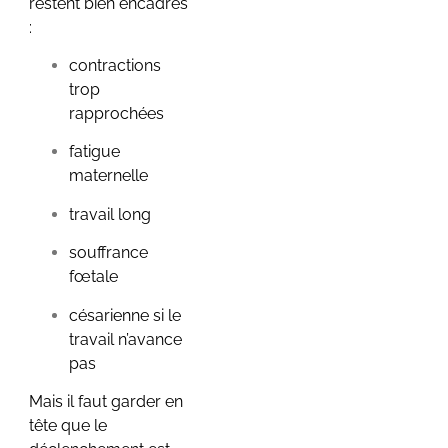
restent bien encadrés
:
contractions
trop
rapprochées
fatigue
maternelle
travail long
souffrance
fœtale
césarienne si le
travail n’avance
pas
Mais il faut garder en
tête que le