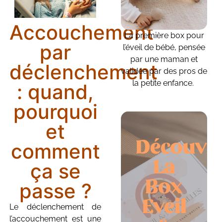
Accouchement
La première box pour
par
l’éveil de bébé, pensée
par une maman et
déclenchement
validée par des pros de
la petite enfance.
: quand,
pourquoi
et
Découvr
comment
La
ça se
Box
passe ?
Eveil
Le déclenchement de
l’accouchement est une