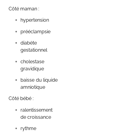
Côté maman :
Annonce
hypertension
grossesse :
quand, à qui et
prééclampsie
comment
annoncer la
diabète
grande nouvelle
gestationnel
?
cholestase
11 juillet 2026
/
Aucun commentaire
gravidique
Annonce grossesse :
baisse du liquide
quand, à qui et comment
amniotique
annoncer la grande
nouvelle ? Le test est
Côté bébé :
positif. Tu regardes ces...
ralentissement
Voir plus
de croissance
rythme