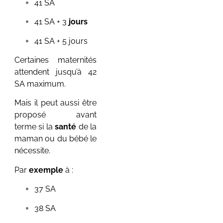
41 SA
devient inconsolable
pendant la deuxième nuit
41 SA + 3
jours
à la maternité...
41 SA + 5 jours
Voir plus
Certaines maternités
attendent jusqu’à 42
SA maximum.
Mais il peut aussi être
proposé avant
terme si la
santé
de la
maman ou du bébé le
Nidification
nécessite.
grossesse :
pourquoi cette
Par
exemple
à :
envie
irrépressible de
37 SA
tout préparer ?
38 SA
20 juin 2026
/
Aucun commentaire