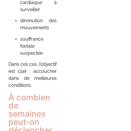
cardiaque à
surveiller
diminution des
mouvements
Livre d’éveil
bébé : comment
souffrance
choisir le
fœtale
meilleur pour
suspectée
stimuler son
Dans ces cas, l’objectif
développement
est clair : accoucher
?
dans de meilleures
4 juillet 2026
/
conditions.
Aucun commentaire
Livre d’éveil bébé :
À combien
comment choisir le
de
meilleur pour stimuler son
développement ? Les
semaines
premiers mois de vie sont
peut-on
une...
déclencher