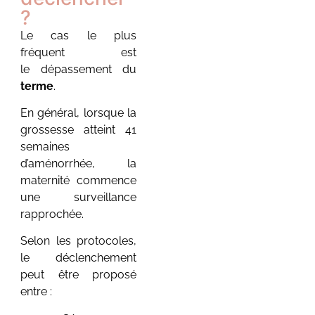
?
Voir plus
Le cas le plus
fréquent est
le dépassement du
terme
.
En général, lorsque la
grossesse atteint 41
7 vérités sur la
semaines
nuit de java :
d’aménorrhée, la
pourquoi ton
maternité commence
bébé devient
une surveillance
inconsolable
rapprochée.
pendant la
deuxième nuit à
Selon les protocoles,
la maternité
le déclenchement
27 juin 2026
/
peut être proposé
Aucun commentaire
entre :
7 vérités sur la nuit de
java : pourquoi ton bébé