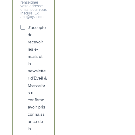
renseigner
votre adresse
email pour vous
inscrire. Ex. :
abc@xyz.com
J'accepte
de
recevoir
les e-
mails et
la
newslette
r d'Eveil &
Merveille
s et
confirme
avoir pris
connaiss
ance de
la