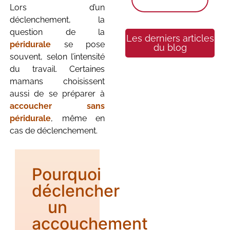
Lors d’un
déclenchement, la
question de la
Les derniers articles
péridurale
se pose
du blog
souvent, selon l’intensité
du travail. Certaines
mamans choisissent
aussi de se préparer à
accoucher sans
péridurale
, même en
Le sommeil du
cas de déclenchement.
nouveau-né : le
guide complet
pour
Pourquoi
comprendre le
sommeil de
déclencher
bébé de la
un
naissance à 3
accouchement
ans