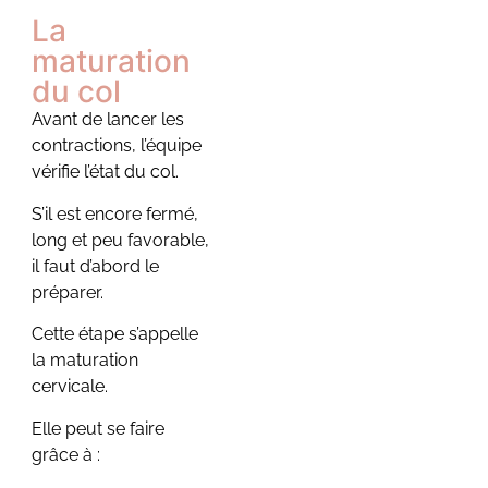
13 juin 2026
/
La
Aucun commentaire
maturation
Haptonomie : créer un lien
unique avec bébé
du col
pendant la grossesse
Avant de lancer les
L’haptonomie est souvent
contractions, l’équipe
décrite comme la science
vérifie l’état du col.
de l’affectivité. Bien...
S’il est encore fermé,
Voir plus
long et peu favorable,
il faut d’abord le
préparer.
Cette étape s’appelle
la maturation
cervicale.
Symptômes
Elle peut se faire
début de
grâce à :
grossesse : les