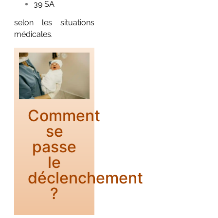
39 SA
Nidification grossesse :
pourquoi cette envie
selon les situations
irrépressible de tout
médicales.
préparer ? Tu te
surprends à vouloir tout
ranger, laver les...
Voir plus
Comment
se
passe
le
Haptonomie :
déclenchement
créer un lien
?
unique avec
bébé pendant la
grossesse