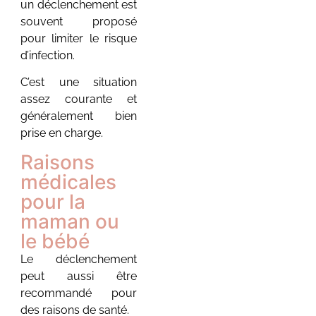
un déclenchement est
guide complet
souvent proposé
pour préparer
pour limiter le risque
ton
d’infection.
accouchement
18 juillet 2026
/
C’est une situation
Aucun commentaire
assez courante et
Projet de naissance : le
généralement bien
guide complet pour
prise en charge.
préparer ton
accouchement Tu entends
Raisons
parler du projet de
médicales
naissance partout
depuis...
pour la
maman ou
Voir plus
le bébé
Le déclenchement
peut aussi être
recommandé pour
des raisons de santé.