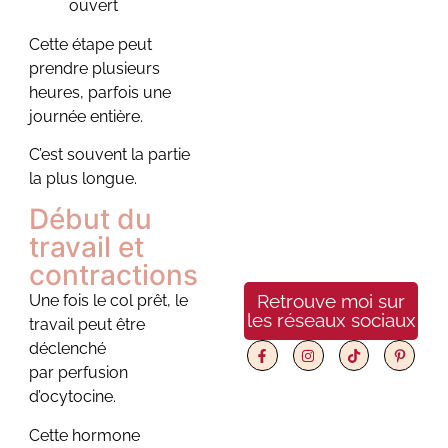
ouvert
faire le bon
choix
Cette étape peut
prendre plusieurs
30 mai 2026
/
Aucun commentaire
heures, parfois une
Prénom bébé : 3 étapes
journée entière.
pour faire le bon choix
Choisir un prénom bébé
C’est souvent la partie
est l’un des moments les
la plus longue.
plus...
Début du
travail et
Voir plus
contractions
Retrouve moi sur
Une fois le col prêt, le
les réseaux sociaux
travail peut être
déclenché
par perfusion
d’ocytocine.
Cette hormone