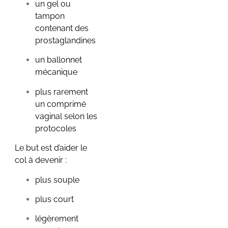
premiers signes
un gel ou
à reconnaître
tampon
6 juin 2026
/
contenant des
Aucun commentaire
prostaglandines
Symptômes début de
grossesse : les premiers
un ballonnet
signes à reconnaître Tu te
mécanique
demandes si
les symptômes du début
plus rarement
de grossesse que...
un comprimé
vaginal selon les
Voir plus
protocoles
Le but est d’aider le
col à devenir :
plus souple
plus court
Prénom bébé : 3
légèrement
étapes pour