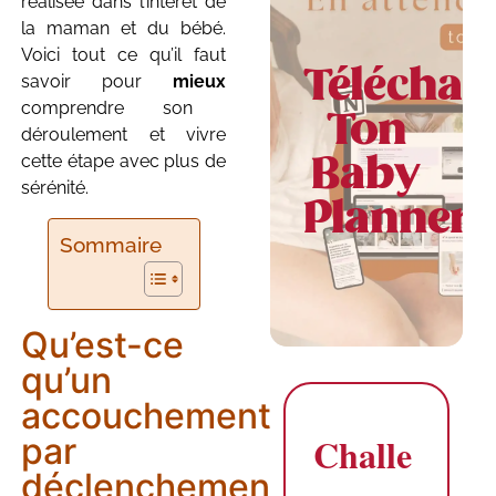
réalisée dans l’intérêt de
la maman et du bébé.
Voici tout ce qu’il faut
Téléchar
savoir pour
mieux
comprendre son
Ton
déroulement et vivre
cette étape avec plus de
Baby
sérénité.
Planner
Sommaire
Qu’est-ce
qu’un
accouchement
Challe
par
déclenchement