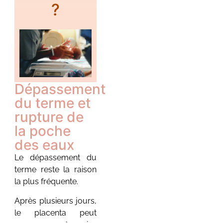
1 août 2026
/
?
Aucun commentaire
Le sommeil du nouveau-
né : le guide complet pour
comprendre le sommeil de
bébé de la naissance à 3
ans...
Dépassement
Voir plus
du terme et
rupture de
la poche
des eaux
Le dépassement du
terme reste la raison
la plus fréquente.
Vacances en
famille : partir
Après plusieurs jours,
sereinement
le placenta peut
avec un bébé ou