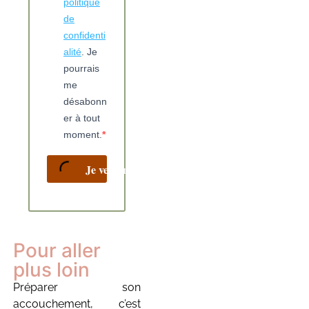
politique
de
confidenti
alité
. Je
pourrais
me
désabonn
er à tout
moment.
Je veux ma check-list gratuite 🧡
Pour aller
plus loin
Préparer son
accouchement, c’est